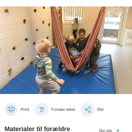
Print
Forstør tekst
Del
Materialer til forældre
Åbn alle